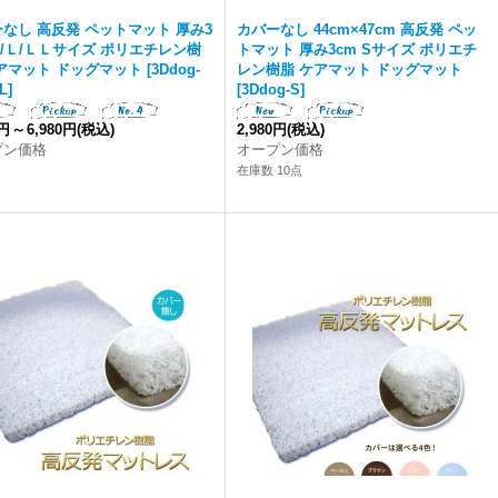
なし 高反発 ペットマット 厚み3
カバーなし 44cm×47cm 高反発 ペッ
Ｍ/Ｌ/ＬＬサイズ ポリエチレン樹
トマット 厚み3cm Sサイズ ポリエチ
アマット ドッグマット
[
3Ddog-
レン樹脂 ケアマット ドッグマット
L
]
[
3Ddog-S
]
0円
～
6,980円
(税込)
2,980円
(税込)
プン価格
オープン価格
在庫数 10点