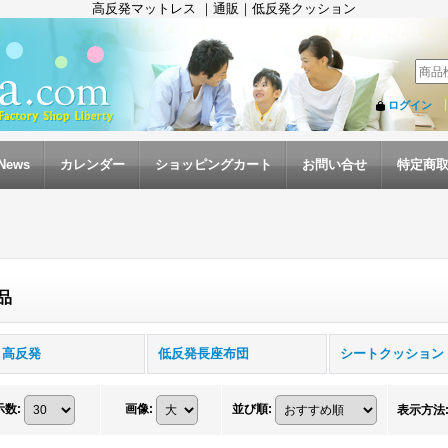
高反発マットレス ｜通販｜低反発クッション
ログイン
News
カレンダー
ショッピングカート
お問い合せ
特定商
品
Ｄ高反発
低反発長座布団
シートクッション
示数
:
画像
:
並び順
:
表示方法