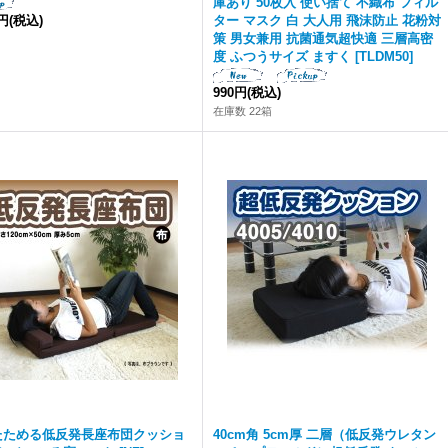
庫あり 50枚入 使い捨て 不織布 フィル
0円
(税込)
ター マスク 白 大人用 飛沫防止 花粉対
策 男女兼用 抗菌通気超快適 三層高密
度 ふつうサイズ ますく
[
TLDM50
]
990円
(税込)
在庫数 22箱
たためる低反発長座布団クッショ
40cm角 5cm厚 二層（低反発ウレタン