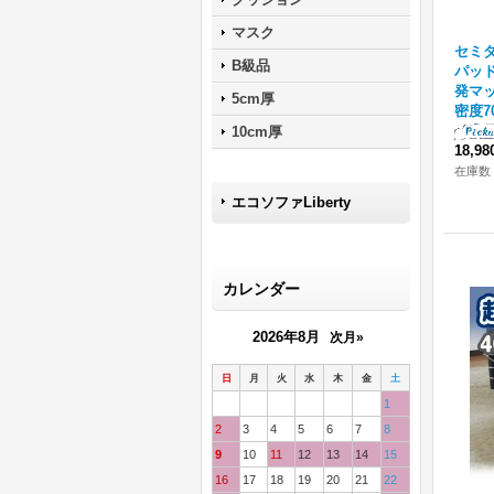
マスク
セミダ
B級品
パッド
発マッ
5cm厚
密度7
10cm厚
18,9
在庫数 
エコソファLiberty
カレンダー
2026年8月
次月»
日
月
火
水
木
金
土
1
2
3
4
5
6
7
8
9
10
11
12
13
14
15
16
17
18
19
20
21
22