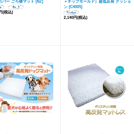
カバー ごろ寝マット
[
NZ
]
＋チップモールド）超低反発 クッショ
ン
[
C4005
]
0円
(税込)
2,140円
(税込)