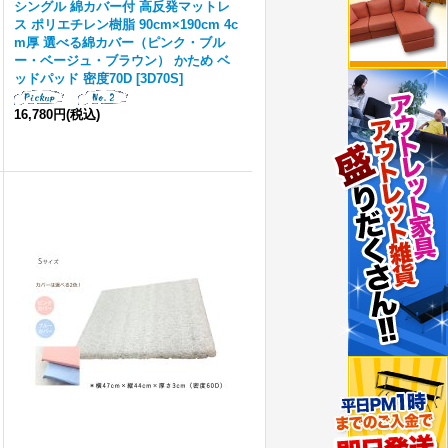
シングル 綿カバー付 高反発マットレ
ス ポリエチレン樹脂 90cm×190cm 4c
m厚 選べる綿カバー（ピンク・ブル
ー・ベージュ・ブラウン） かため ベ
ッドパッド 密度70D
[
3D70S
]
16,780円
(税込)