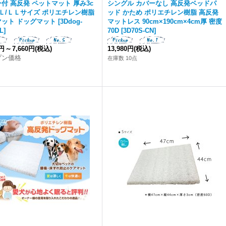
付 高反発 ペットマット 厚み3c
シングル カバーなし 高反発ベッドパ
/Ｌ/ＬＬサイズ ポリエチレン樹脂
ッド かため ポリエチレン樹脂 高反発
マット ドッグマット
[
3Ddog-
マットレス 90cm×190cm×4cm厚 密度
L
]
70D
[
3D70S-CN
]
0円
～
7,660円
(税込)
13,980円
(税込)
プン価格
在庫数 10点