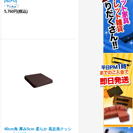
[
NZPU
]
5,760円
(税込)
40cm角 厚み5cm 柔らか 高反発クッシ