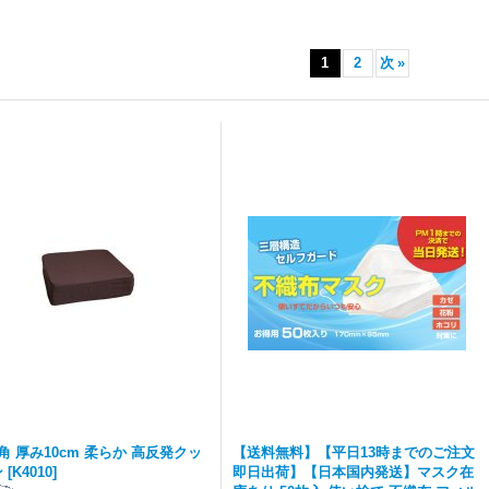
1
2
次
»
m角 厚み10cm 柔らか 高反発クッ
【送料無料】【平日13時までのご注文
ン
[
K4010
]
即日出荷】【日本国内発送】マスク在