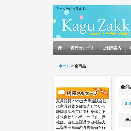
キャッチが入ります。
商品カテゴリ
ご利用案内
ホーム
>
全商品
全商
家具雑貨.comは大手通販会社
３
に家具雑貨を卸販売している
静岡県浜松市に本社を構える
株式会社リバティーです。弊
表
社は、自社企画品や自社協力
工場生産商品の直接販売を行