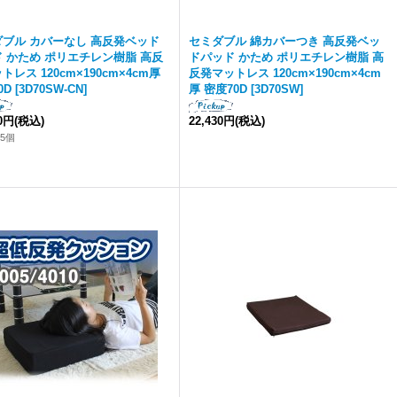
ブル カバーなし 高反発ベッド
セミダブル 綿カバーつき 高反発ベッ
 かため ポリエチレン樹脂 高反
ドパッド かため ポリエチレン樹脂 高
トレス 120cm×190cm×4cm厚
反発マットレス 120cm×190cm×4cm
0D
[
3D70SW-CN
]
厚 密度70D
[
3D70SW
]
80円
(税込)
22,430円
(税込)
5個