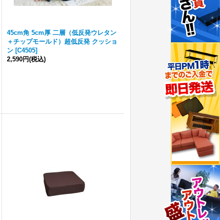
45cm角 5cm厚 二層（低反発ウレタン
＋チップモールド）超低反発 クッショ
ン
[
C4505
]
2,590円
(税込)