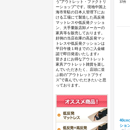
う"アウトレット・ファクトリ
37
件
ーショップ"です。現地中国上
海市常駐の日本人管理下にお
ける工場にて製造した高反発
マットレスや低反発クッショ
ン、大手量販店卸メーカーの
家具等を販売しております。
好例の当店在庫の高反発マッ
トレスや低反発クッションは
平日午後１時までのご入金確
認で即日発送いたします♪
皆さまにお得なアウトレット
家具アウトレット雑貨を楽し
んでいただきたく、店頭に並
ぶ前の"アウトレットプライ
ス"で喜んでいただきたいと思
っております。
40c
ショ