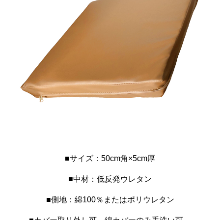
■サイズ：50cm角×5cm厚
■中材：低反発ウレタン
■側地：綿100％またはポリウレタン