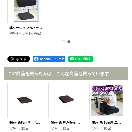
ション専用
綿クッションカバー 当社製品専用
込)
990円～1,290円
(税込)
Facebookでシェア
この商品を買った人は、こんな商品も買っています
50cm角5cm厚 もちもち低反発クッション
40cm角 厚み5cm もちもち低反発クッション
45cm角 5cm厚 二層（低反発ウレタン＋チップモールド）超低反発 クッション
2,940円
(税込)
2,140円
(税込)
2,590円
(税込)