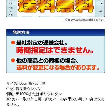
サイズ
:
50cm角×5cm厚
中材
:
低反発ウレタン
側地
:
綿100%またはポリウレタン
※
:
カバー取り外し可。綿カバーのみ手洗い可。中身は洗え
ません。