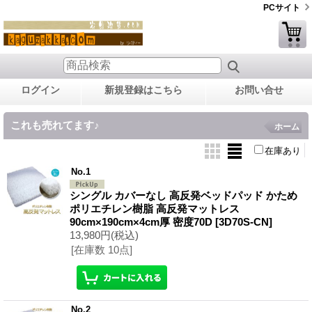
PCサイト
ログイン
新規登録はこちら
お問い合せ
これも売れてます♪
ホーム
在庫あり
No.1
シングル カバーなし 高反発ベッドパッド かため
ポリエチレン樹脂 高反発マットレス
90cm×190cm×4cm厚 密度70D
[3D70S-CN]
13,980円
(税込)
[在庫数 10点]
No.2