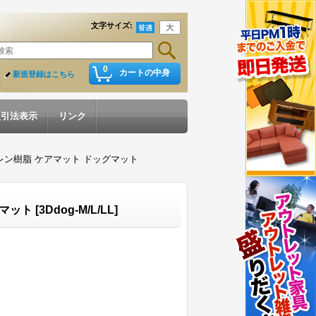
文字サイズ
:
0
カートの中身
新規登録はこちら
取引法表示
リンク
チレン樹脂 ケアマット ドッグマット
グマット
[
3Ddog-M/L/LL
]