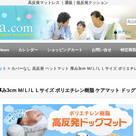
高反発マットレス ｜通販｜低反発クッション
ログイン
News
カレンダー
ショッピングカート
お問い合せ
特定商
ット
>
カバーなし 高反発 ペットマット 厚み3cm Ｍ/Ｌ/ＬＬサイズ ポリエ
厚み3cm Ｍ/Ｌ/ＬＬサイズ ポリエチレン樹脂 ケアマット ドッ