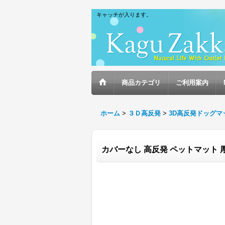
キャッチが入ります。
商品カテゴリ
ご利用案内
ホーム
>
３Ｄ高反発
>
3D高反発ドッグマ
カバーなし 高反発 ペットマット 