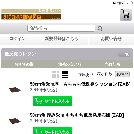
PCサイト
ログイン
新規登録はこちら
お問い合せ
低反発ウレタン
一覧
おすすめ順
価格の安い順
売れ筋順
表示件数
:
在庫あり
50cm角5cm厚 もちもち低反発クッション
[ZAB]
2,940円
(税込)
50cm角 厚み5cm もちもち低反発座布団
[ZAB]
2,940円
(税込)