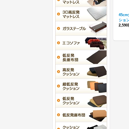
45c
ショ
2,59