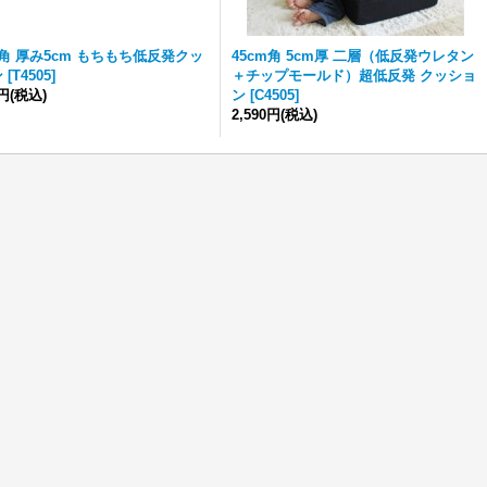
m角 厚み5cm もちもち低反発クッ
45cm角 5cm厚 二層（低反発ウレタン
ン
[
T4505
]
＋チップモールド）超低反発 クッショ
0円
(税込)
ン
[
C4505
]
2,590円
(税込)