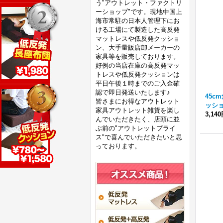
う"アウトレット・ファクトリ
ーショップ"です。現地中国上
海市常駐の日本人管理下にお
ける工場にて製造した高反発
マットレスや低反発クッショ
ン、大手量販店卸メーカーの
家具等を販売しております。
好例の当店在庫の高反発マッ
トレスや低反発クッションは
平日午後１時までのご入金確
認で即日発送いたします♪
45c
皆さまにお得なアウトレット
ッシ
家具アウトレット雑貨を楽し
3,14
んでいただきたく、店頭に並
ぶ前の"アウトレットプライ
ス"で喜んでいただきたいと思
っております。