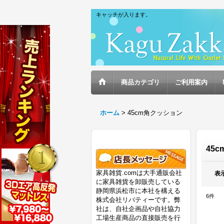
キャッチが入ります。
商品カテゴリ
ご利用案内
ホーム
>
45cm角クッション
45
家具雑貨.comは大手通販会社
表
に家具雑貨を卸販売している
静岡県浜松市に本社を構える
6
件
株式会社リバティーです。弊
社は、自社企画品や自社協力
工場生産商品の直接販売を行