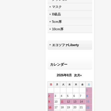
マスク
B級品
5cm厚
10cm厚
エコソファLiberty
カレンダー
2026年8月
次月»
日
月
火
水
木
金
土
1
2
3
4
5
6
7
8
9
10
11
12
13
14
15
16
17
18
19
20
21
22