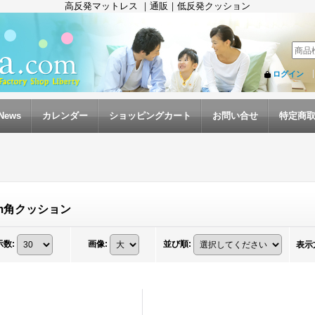
高反発マットレス ｜通販｜低反発クッション
ログイン
News
カレンダー
ショッピングカート
お問い合せ
特定商
cm角クッション
示数
:
画像
:
並び順
:
表示