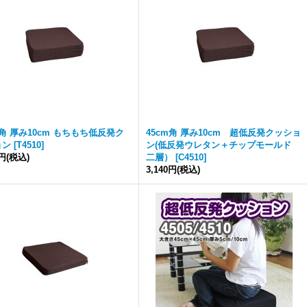
m角 厚み10cm もちもち低反発ク
45cm角 厚み10cm 超低反発クッショ
ョン
[
T4510
]
ン(低反発ウレタン＋チップモールド
0円
(税込)
二層）
[
C4510
]
3,140円
(税込)